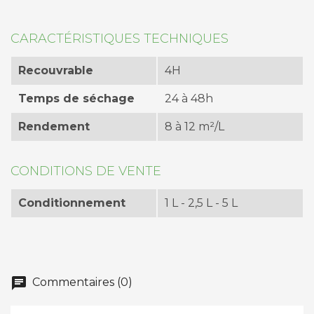
CARACTÉRISTIQUES TECHNIQUES
Recouvrable
4H
Temps de séchage
24 à 48h
Rendement
8 à 12 m²/L
CONDITIONS DE VENTE
Conditionnement
1 L - 2,5 L - 5 L
chat
Commentaires (0)