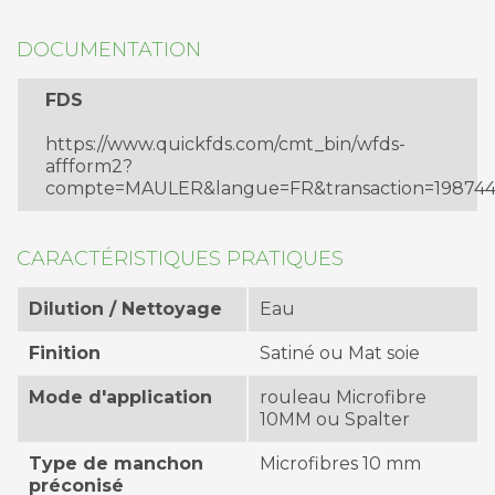
DOCUMENTATION
FDS
https://www.quickfds.com/cmt_bin/wfds-
affform2?
compte=MAULER&langue=FR&transaction=1987442
CARACTÉRISTIQUES PRATIQUES
Dilution / Nettoyage
Eau
Finition
Satiné ou Mat soie
Mode d'application
rouleau Microfibre
10MM ou Spalter
Type de manchon
Microfibres 10 mm
préconisé