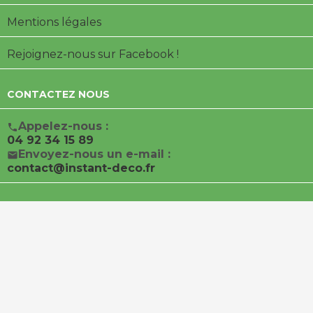
Mentions légales
Rejoignez-nous sur Facebook !
CONTACTEZ NOUS
Appelez-nous :

04 92 34 15 89
Envoyez-nous un e-mail :

contact@instant-deco.fr