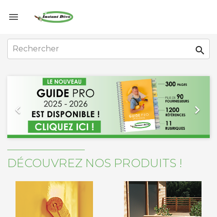


Précédent
Suiv


DÉCOUVREZ NOS PRODUITS !